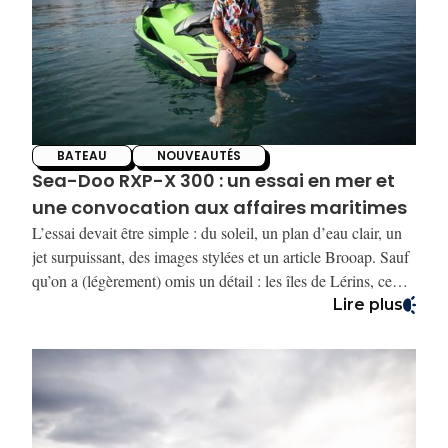
BATEAU
NOUVEAUTÉS
Sea-Doo RXP-X 300 : un essai en mer et
une convocation aux affaires maritimes
L’essai devait être simple : du soleil, un plan d’eau clair, un
jet surpuissant, des images stylées et un article Brooap. Sauf
qu’on a (légèrement) omis un détail : les îles de Lérins, ce
petit paradis entre Cannes et la mer, c’est une **zone
Lire plus
interdite aux jet-skis**. On ne le savait pas. Ou alors on a
oublié. Ou alors c’est l’adrénaline, l’appel des 300 chevaux,
et le sifflement du compresseur qui nous ont rendu
amnésiques.