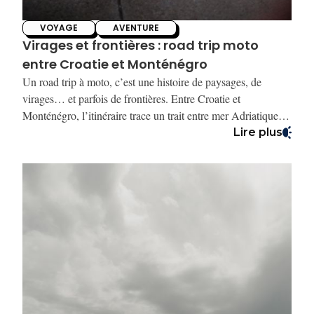
VOYAGE
AVENTURE
Virages et frontières : road trip moto
entre Croatie et Monténégro
Un road trip à moto, c’est une histoire de paysages, de
virages… et parfois de frontières. Entre Croatie et
Monténégro, l’itinéraire trace un trait entre mer Adriatique,
routes en balcon, canyons inoubliables et silence de haute
Lire plus
altitude. On vous embarque sur les hauteurs de Biokovo,
dans les entrailles de la Tara, jusqu’aux confins du parc de
Skadar.