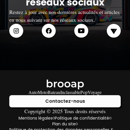
réseaux sociaux
Encore. » Incognito. Ou presque.
Restez à jour avec nos dernières actualités et articles
en nous suivant sur nos réseaux sociaux.
Auto
Moto
Bateau
Inclassable
Pop
Voyage
Contactez-nous
Copyright © 2025 Tous droits réservés
Mentions légales
Politique de confidentialité
Plan du site
Politique de protection des données personnelles &