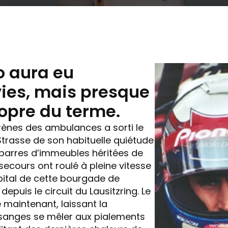
o aura eu
vies, mais presque
opre du terme.
rènes des ambulances a sorti le
 Strasse de son habituelle quiétude
s barres d’immeubles héritées de
s secours ont roulé à pleine vitesse
ôpital de cette bourgade de
 depuis le circuit du Lausitzring. Le
 maintenant, laissant la
anges se mêler aux pialements