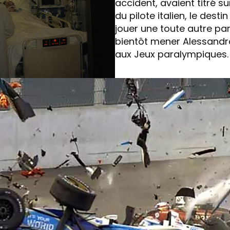
accident, avaient titré su
du pilote italien, le desti
jouer une toute autre parti
bientôt mener Alessandr
aux Jeux paralympiques.