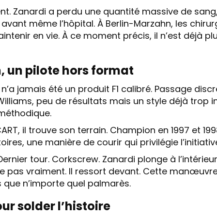
nt. Zanardi a perdu une quantité massive de sang
s avant même l’hôpital. À Berlin-Marzahn, les chir
intenir en vie. À ce moment précis, il n’est déjà p
, un pilote hors format
n’a jamais été un produit F1 calibré. Passage disc
Williams, peu de résultats mais un style déjà trop i
 méthodique.
CART, il trouve son terrain. Champion en 1997 et 19
ires, une manière de courir qui privilégie l’initiativ
ernier tour. Corkscrew. Zanardi plonge à l’intérieu
ste pas vraiment. Il ressort devant. Cette manœuvre
s que n’importe quel palmarès.
ur solder l’histoire