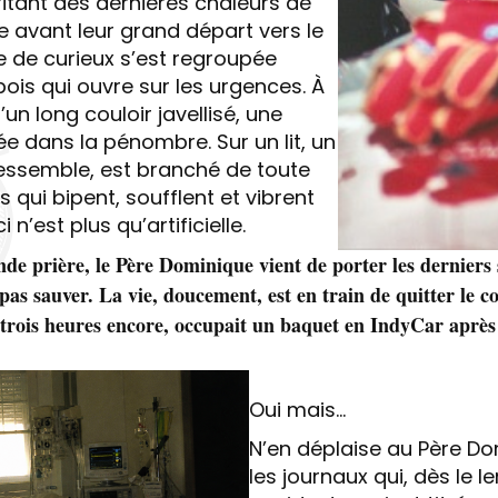
fitant des dernières chaleurs de
 avant leur grand départ vers le
le de curieux s’est regroupée
bois qui ouvre sur les urgences. À
d’un long couloir javellisé, une
 dans la pénombre. Sur un lit, un
ressemble, est branché de toute
 qui bipent, soufflent et vibrent
i n’est plus qu’artificielle.
de prière, le Père Dominique vient de porter les derniers
pas sauver. La vie, doucement, est en train de quitter le 
 a trois heures encore, occupait un baquet en IndyCar aprè
Oui mais…
N’en déplaise au Père Do
les journaux qui, dès le l