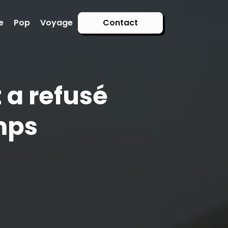
e
Pop
Voyage
Contact
t a refusé
mps