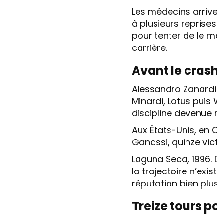
Les médecins arrive
à plusieurs reprise
pour tenter de le ma
carrière.
Avant le crash
Alessandro Zanardi 
Minardi, Lotus puis 
discipline devenue
Aux États-Unis, en 
Ganassi, quinze victo
Laguna Seca, 1996. D
la trajectoire n’exi
réputation bien plu
Treize tours po