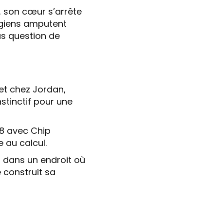
, son cœur s’arrête
urgiens amputent
lus question de
ret chez Jordan,
nstinctif pour une
98 avec Chip
e au calcul.
r dans un endroit où
 construit sa