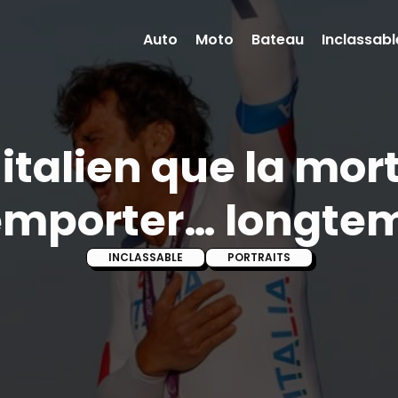
Auto
Moto
Bateau
Inclassabl
 italien que la mor
emporter… longte
INCLASSABLE
PORTRAITS