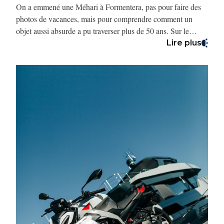
On a emmené une Méhari à Formentera, pas pour faire des
photos de vacances, mais pour comprendre comment un
objet aussi absurde a pu traverser plus de 50 ans. Sur le
papier, elle avait tout pour finir dans un musée des erreurs
Lire plus
industrielles : une carrosserie en plastique, un moteur de
2CV, un lancement en plein Mai 68 et un inventeur qui
venait… du shampooing. Et pourtant, elle roule toujours.
Mieux : elle devient culte. Alors on a voulu comprendre
comment une voiture qui n’aurait jamais dû exister est
devenue une légende vivante.